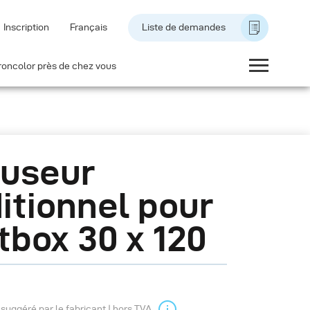
Inscription
Français
Liste de demandes
roncolor près de chez vous
fuseur
itionnel pour
tbox 30 x 120
l suggéré par le fabricant | hors TVA