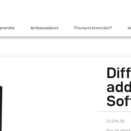
prendre
Ambassadeurs
Pourquoi broncolor?
b
Dif
add
Sof
33.594.00
Prix de détai