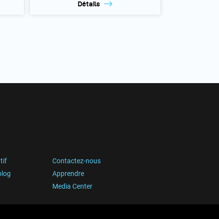
Détails
tif
Contactez-nous
blog
Apprendre
Media Center