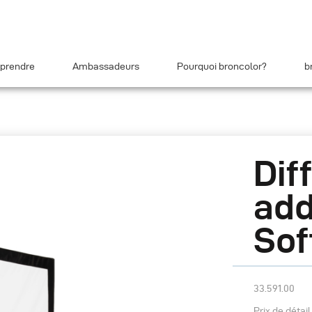
prendre
Ambassadeurs
Pourquoi broncolor?
b
Dif
add
Sof
33.591.00
Prix de détai