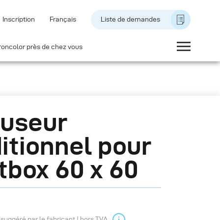
Inscription
Français
Liste de demandes
roncolor près de chez vous
fuseur
itionnel pour
tbox 60 x 60
l suggéré par le fabricant | hors TVA