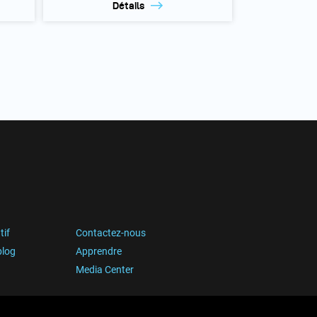
Détails
tif
Contactez-nous
blog
Apprendre
Media Center