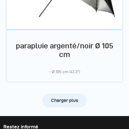
parapluie argenté/noir Ø 105
cm
- Ø 105 cm (41.3”)
Charger plus
Restez informé