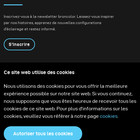
Inscrivez-vous à la newsletter broncolor. Laissez-vous inspirer
par nos histoires, apprenez de nouvelles configurations
d'éclairage et restez informé.
S'inscrire
Produits
Programme éducatif
Ce site web utilise des cookies
Contactez-nous
Technologies
Contribute to our blog
Apprendre
Support
Carrière
Nous utilisons des cookies pour vous offrir la meilleure
Media Center
expérience possible sur notre site web. Si vous continuez,
nous supposons que vous êtes heureux de recevoir tous les
cookies de ce site web. Pour plus d'informations sur les
cookies, veuillez vous référer à notre page
cookies
.
Autoriser tous les cookies