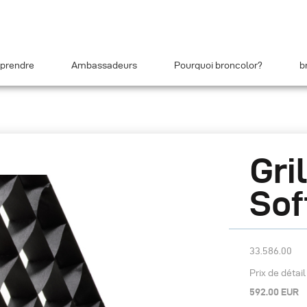
prendre
Ambassadeurs
Pourquoi broncolor?
b
Gri
Sof
33.586.00
Prix de détai
592.00 EUR