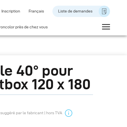
Inscription
Français
Liste de demandes
roncolor près de chez vous
lle 40° pour
tbox 120 x 180
l suggéré par le fabricant | hors TVA