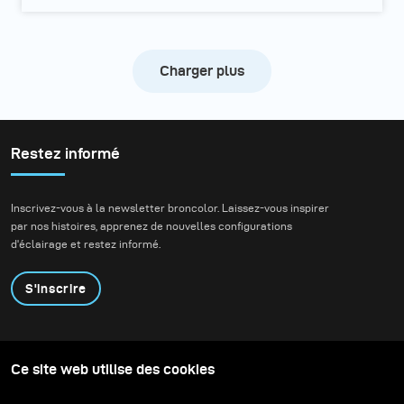
Charger plus
Restez informé
Inscrivez-vous à la newsletter broncolor. Laissez-vous inspirer
par nos histoires, apprenez de nouvelles configurations
d'éclairage et restez informé.
S'inscrire
Produits
Programme éducatif
Ce site web utilise des cookies
Contactez-nous
Technologies
Contribute to our blog
Apprendre