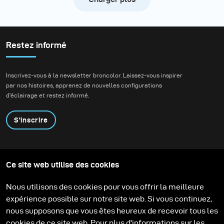
Restez informé
Inscrivez-vous à la newsletter broncolor. Laissez-vous inspirer
par nos histoires, apprenez de nouvelles configurations
d'éclairage et restez informé.
S'inscrire
Produits
Programme éducatif
Ce site web utilise des cookies
Contactez-nous
Technologies
Contribute to our blog
Apprendre
Support
Carrière
Nous utilisons des cookies pour vous offrir la meilleure
Media Center
expérience possible sur notre site web. Si vous continuez,
nous supposons que vous êtes heureux de recevoir tous les
cookies de ce site web. Pour plus d'informations sur les