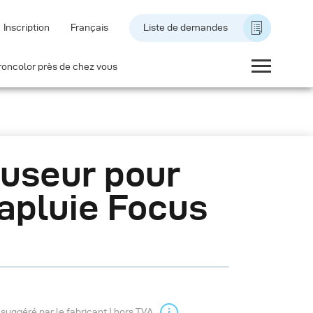
Inscription
Français
Liste de demandes
roncolor près de chez vous
fuseur pour
apluie Focus
l suggéré par le fabricant | hors TVA