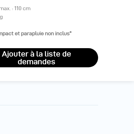
max. : 110 cm
 g
pact et parapluie non inclus*
Ajouter à la liste de
demandes