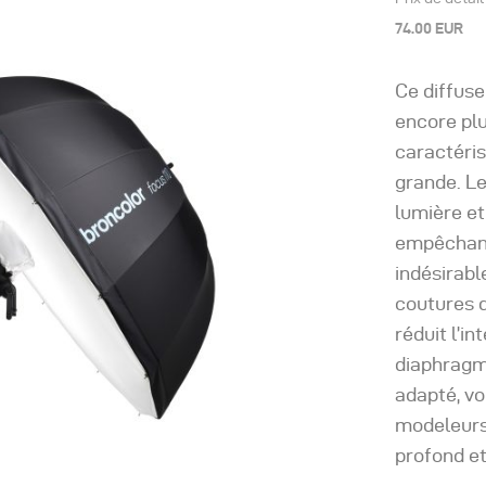
74.00 EUR
Ce diffuse
encore plu
caractéris
grande. Le
lumière et
empêchant
indésirabl
coutures d
réduit l’i
diaphragme
adapté, vo
modeleurs 
profond et