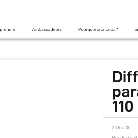
prendre
Ambassadeurs
Pourquoi broncolor?
b
Dif
par
110
33.577.00
Prix de détai