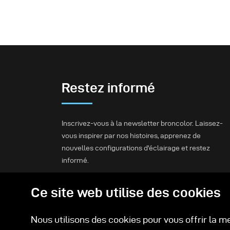
mode et beauté dans un environnement mêlant
nature et architecture contemporaine.
Restez informé
Inscrivez-vous à la newsletter broncolor. Laissez-
vous inspirer par nos histoires, apprenez de
nouvelles configurations d'éclairage et restez
informé.
Ce site web utilise des cookies
S'inscrire
Nous utilisons des cookies pour vous offrir la m