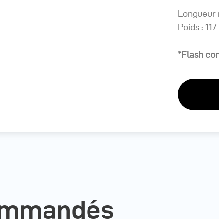
Longueur 
Poids : 117
*Flash com
commandés