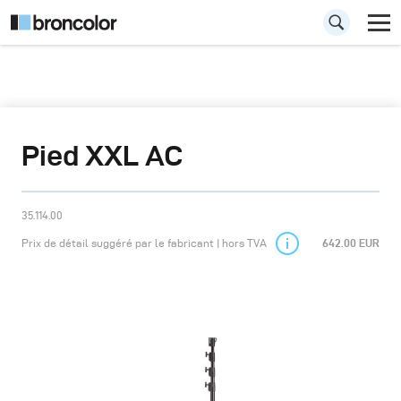
Pied XXL AC
35.114.00
Prix de détail suggéré par le fabricant | hors TVA
642.00 EUR