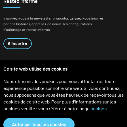
Restez informé
Inscrivez-vous à la newsletter broncolor. Laissez-vous inspirer
par nos histoires, apprenez de nouvelles configurations
d'éclairage et restez informé.
S'inscrire
Produits
Programme éducatif
Ce site web utilise des cookies
Contactez-nous
Technologies
Contribute to our blog
Apprendre
Support
Carrière
Nous utilisons des cookies pour vous offrir la meilleure
Media Center
expérience possible sur notre site web. Si vous continuez,
nous supposons que vous êtes heureux de recevoir tous les
cookies de ce site web. Pour plus d'informations sur les
cookies, veuillez vous référer à notre page
cookies
.
Autoriser tous les cookies