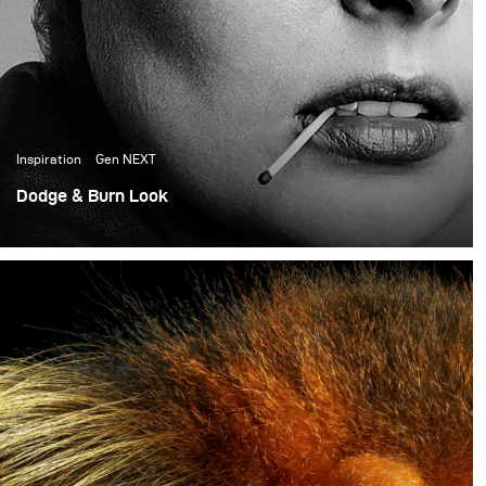
Inspiration
Gen NEXT
Dodge & Burn Look
First, shoot as a part of GenNEXT. Lighting a whole shoot
with a single Para 133 HR and a Siros 800.