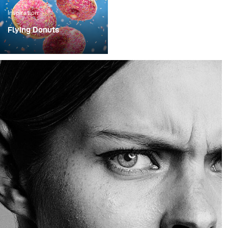
Inspiration
Flying Donuts
Pour élargir mon
portefeuille et aussi pour
développer mes propres
compétences, les
projets libres et créatifs
font partie intégrante de
mon entreprise. C'est
ainsi qu'est née cette
série dont le titre
provisoire est "Flying
Donuts".