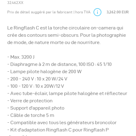
32.462.XX
Prix de détail suggéré par le fabricant | hors TVA
3,262.00 EUR
Le Ringflash C est la torche circulaire on-camera qui
crée des contours semi-obscurs. Pour la photographie
de mode, de nature morte ou de nourriture.
- Max. 3200 J
- Diaphragme à 2 m de distance, 100 ISO : 45 1/10
- Lampe pilote halogène de 200 W
- 200 - 240 V : 10 x 20 W/24 V
- 100 - 120 V : 10 x 20W/12 V
- Avec tube-éclair, lampe pilote halogène et réflecteur
- Verre de protection
- Support d'appareil photo
- Câble de torche 5 m
- Compatible avec tous les générateurs broncolor
- Kit d'adaptation Ringflash C pour Ringflash P