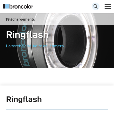
Téléchargements
Ringflash
La torche circulaire on-camera
Ringflash