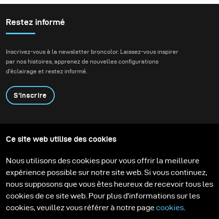
Restez informé
Inscrivez-vous à la newsletter broncolor. Laissez-vous inspirer
par nos histoires, apprenez de nouvelles configurations
d'éclairage et restez informé.
S'inscrire
Produits
Programme éducatif
Ce site web utilise des cookies
Contactez-nous
Technologies
Contribute to our blog
Apprendre
Support
Carrière
Nous utilisons des cookies pour vous offrir la meilleure
Media Center
expérience possible sur notre site web. Si vous continuez,
nous supposons que vous êtes heureux de recevoir tous les
cookies de ce site web. Pour plus d'informations sur les
cookies, veuillez vous référer à notre page
cookies
.