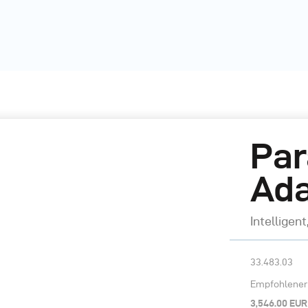
Par
Ada
Intelligent
33.483.03
Empfohlener 
3,546.00 EUR