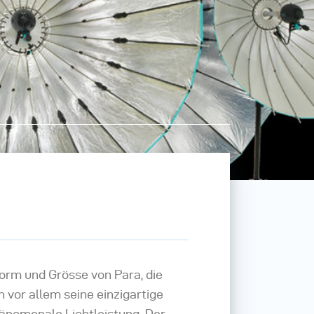
 Form und Grösse von Para, die
 vor allem seine einzigartige
hänomenale Lichtleistung. Der