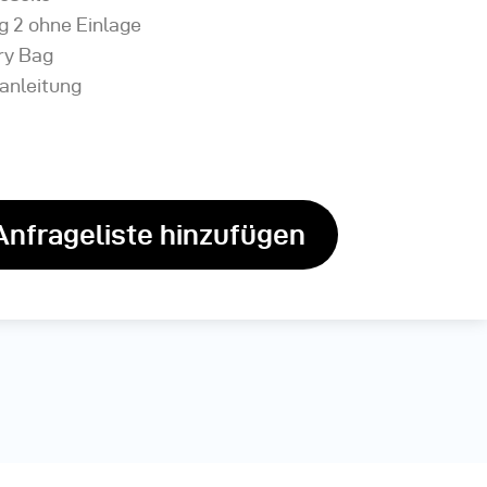
g 2 ohne Einlage
ry Bag
anleitung
Anfrageliste hinzufügen