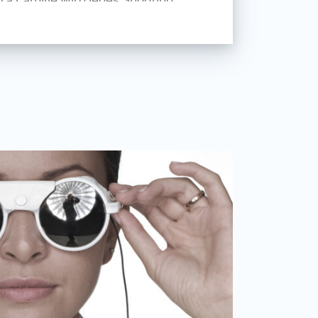
iche Lichtvariabilität
tartig), leicht, kompakt und voll
color und Blitzgeräten von
begrenzte Möglichkeiten auf