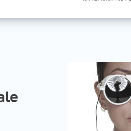
zum Erfolg. Unglaubl
(ultraweich oder spo
kompatibel mit bron
Drittanbietern - un
höchstem Niveau.
ale