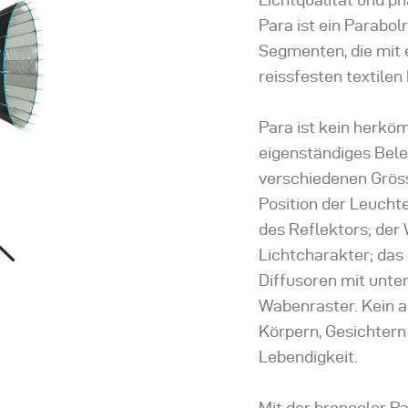
Para ist ein Parabol
Segmenten, die mit
reissfesten textilen
Para ist kein herkö
eigenständiges Bel
verschiedenen Gröss
Position der Leuchte
des Reflektors; der 
Lichtcharakter; das
Diffusoren mit unte
Wabenraster. Kein a
Körpern, Gesichtern
Lebendigkeit.
Mit der broncolor Pa