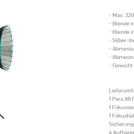
- Max. 320
- Blende i
- Blende i
- Silber-
- Abmessu
- Abmessu
- Gewicht:
Lieferumf
1 Para 88 
1 Fokussi
1 Fokushal
Sicherung
4 Aufhäng