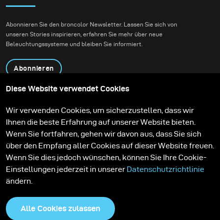
Abonnieren Sie den broncolor Newsletter. Lassen Sie sich von
unseren Stories inspirieren, erfahren Sie mehr über neue
Beleuchtungssysteme und bleiben Sie informiert.
Abonnieren
Diese Website verwendet Cookies
Produkte
Bildungsprogramm
Wir verwenden Cookies, um sicherzustellen, dass wir
Kontakt
Technologien
Ihnen die beste Erfahrung auf unserer Website bieten.
Contribute to our blog
Lernen
Support
Karriere
Wenn Sie fortfahren, gehen wir davon aus, dass Sie sich
Media Center
über den Empfang aller Cookies auf dieser Website freuen.
Wenn Sie dies jedoch wünschen, können Sie Ihre Cookie-
Einstellungen jederzeit in unserer
Datenschutzrichtlinie
ändern.
Alle Cookies zulassen