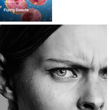
Inspiration
Flying Donuts
Zur Erweiterung meines
Portfolios und auch um
meine eigenen
Fähigkeiten
weiterzuentwickeln,
gehören freie, kreative
Projekte zum festen
Bestandteil in meinem
Business. So kam es
letzendlich auch zu
dieser Serie mit dem
Arbeitstitel „Flying-
Donuts“.