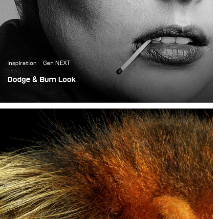
Inspiration
Gen NEXT
Dodge & Burn Look
First, shoot as a part of GenNEXT. Lighting a whole shoot
with a single Para 133 HR and a Siros 800.