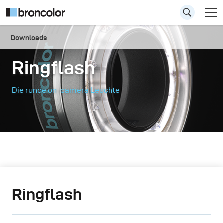
Downloads
Ringflash
Die runde on-camera Leuchte
Ringflash