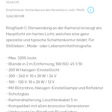
32.462.XX
Empfohlener Verkaufspreis des Herstellers | exkl. MwSt.
3,262.00 EUR
Ringflash C (Verwendung an der Kamera) erzeugt als
Hauptlicht ein hartes Licht, welches eine ganz
spezielle und typische Schattenkontur bildet. Für
Stillleben-, Mode- oder Lebensmittelfotografie.
- Max. 3200 Joule
- Blende in 2 m Entfernung, 100 ISO: 45 1/10
- 200 W Halogen-Einstelllicht
- 200 – 240 V: 10 x 20 W / 24 V
- 100 – 120 V: 10 x 20 W / 12 V
- Mit Blitzröhre, Halogen-Einstelllampe und Reflektor
- Schutzglas
- Kamerahalterung, Leuchtenkabel 5 m
- Kompatibel mit allen broncolor Generatoren
- Umbausatz (zu Ringflash P) verfügbar