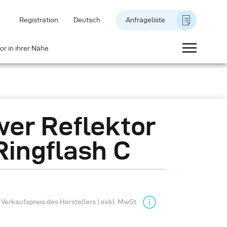
Registration
Deutsch
Anfrageliste
or in ihrer Nähe
er Reflektor
Ringflash C
Verkaufspreis des Herstellers | exkl. MwSt.