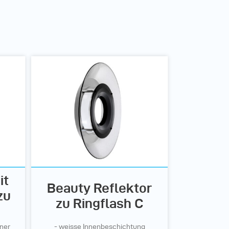
it
Beauty Reflektor
zu
zu Ringflash C
ner
- weisse Innenbeschichtung