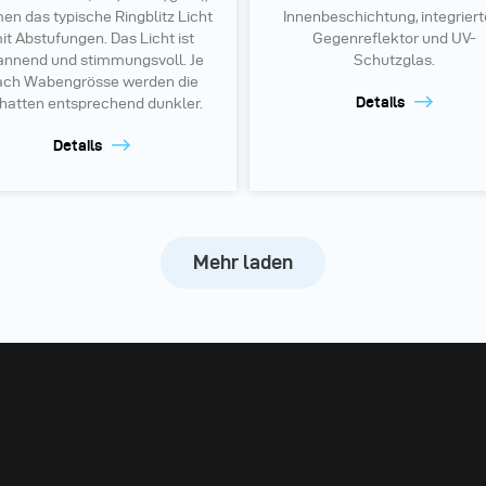
en das typische Ringblitz Licht
Innenbeschichtung, integrier
it Abstufungen. Das Licht ist
Gegenreflektor und UV-
annend und stimmungsvoll. Je
Schutzglas.
ach Wabengrösse werden die
Details
hatten entsprechend dunkler.
Details
Mehr laden