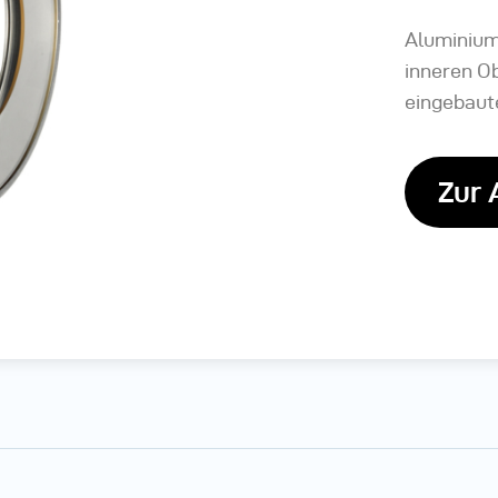
Aluminiumr
inneren O
eingebaut
Zur 