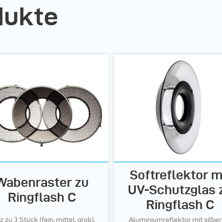
dukte
Softreflektor m
Wabenraster zu
UV-Schutzglas 
Ringflash C
Ringflash C
z zu 3 Stück (fein, mittel, grob),
Aluminiumreflektor mit silber