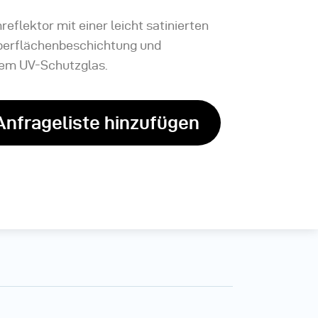
eflektor mit einer leicht satinierten
berflächenbeschichtung und
em UV-Schutzglas.
Anfrageliste hinzufügen