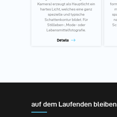
Kamera) erzeugt als Hauptlicht ein
form
hartes Licht, welches eine ganz
m
spezielle und typische
sp
Schattenkontur bildet. Für
n
Stillleben-, Mode- oder
Sc
Lebensmittelfotografie.
Details
auf dem Laufenden bleiben