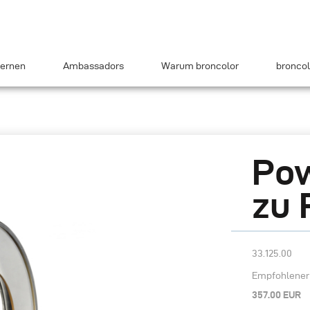
ernen
Ambassadors
Warum broncolor
broncol
Pow
zu 
33.125.00
Empfohlener 
357.00 EUR