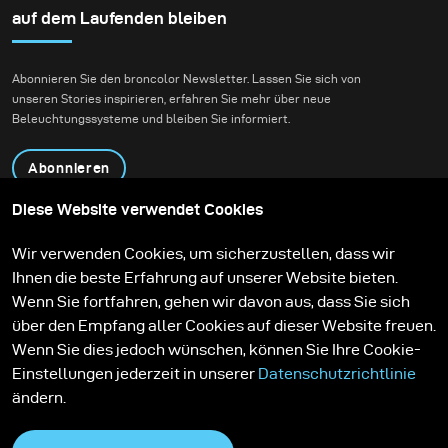
auf dem Laufenden bleiben
Abonnieren Sie den broncolor Newsletter. Lassen Sie sich von
unseren Stories inspirieren, erfahren Sie mehr über neue
Beleuchtungssysteme und bleiben Sie informiert.
Abonnieren
Diese Website verwendet Cookies
Produkte
Bildungsprogramm
Wir verwenden Cookies, um sicherzustellen, dass wir
Kontakt
Technologien
Ihnen die beste Erfahrung auf unserer Website bieten.
Contribute to our blog
Lernen
Support
Karriere
Wenn Sie fortfahren, gehen wir davon aus, dass Sie sich
Media Center
über den Empfang aller Cookies auf dieser Website freuen.
Wenn Sie dies jedoch wünschen, können Sie Ihre Cookie-
Einstellungen jederzeit in unserer
Datenschutzrichtlinie
ändern.