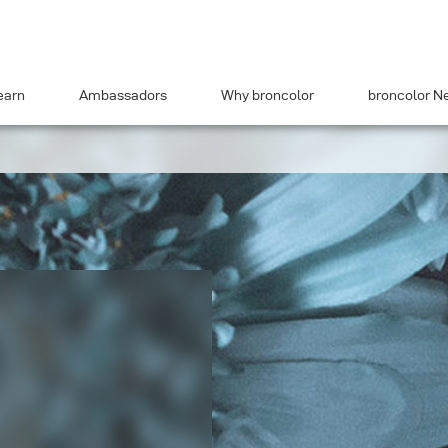
earn
Ambassadors
Why broncolor
broncolor N