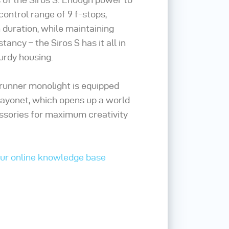
control range of 9 f-stops,
 duration, while maintaining
ancy – the Siros S has it all in
urdy housing.
ntrunner monolight is equipped
bayonet, which opens up a world
essories for maximum creativity
our online knowledge base