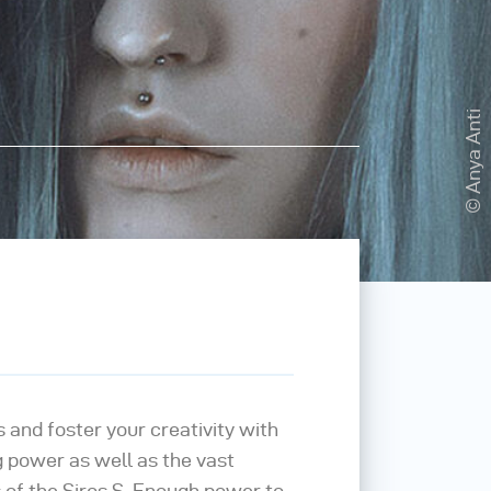
© Anya Anti
 and foster your creativity with
power as well as the vast
 of the Siros S. Enough power to