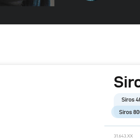
Sir
Siros 4
Siros 80
31.643.XX