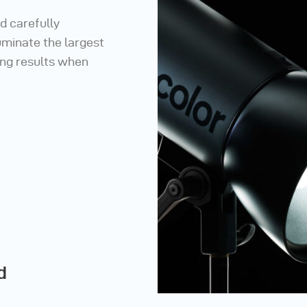
d carefully
luminate the largest
ing results when
d