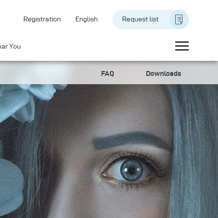
Registration
English
Request list
ear You
FAQ
Downloads