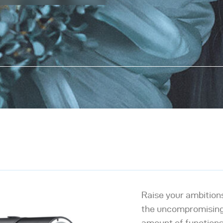
Raise your ambitions
the uncompromising 
amount of functions