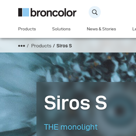
Products
Solutions
News & Stories
L
Products
Siros S
Siros S
THE monolight