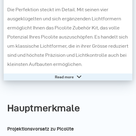
Die Perfektion steckt im Detail. Mit seinen vier
ausgeklügelten und sich ergänzenden Lichtformern
ermöglicht Ihnen das Picolite Zubehör Kit, das volle
Potenzial Ihres Picolite auszuschöpfen. Es handelt sich
um klassische Lichtformer, die in ihrer Grösse reduziert
sind und höchste Präzision und Lichtkontrolle auch bei
kleinsten Aufbauten ermöglichen.
Read more
Dank des Kits lassen sich unbegrenzte Lichteffekte
erzeugen, darunter Spoteffekte mit unterschiedlichem
Randverlauf, Projektion von Lichtmustern und
Hauptmerkmale
messerscharfe Linien. Darüber hinaus können Sie auch
perfekt gleichmässige Highlights auf glänzenden
Oberflächen und Spotlights mit einstellbaren
Projektionsvorsatz zu Picolite