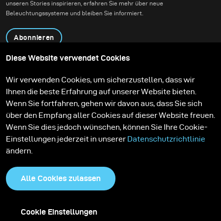
unseren Stories inspirieren, erfahren Sie mehr über neue
Beleuchtungssysteme und bleiben Sie informiert.
Abonnieren
Diese Website verwendet Cookies
Produkte
Bildungsprogramm
Wir verwenden Cookies, um sicherzustellen, dass wir
Kontakt
Technologien
Ihnen die beste Erfahrung auf unserer Website bieten.
Contribute to our blog
Lernen
Support
Karriere
Wenn Sie fortfahren, gehen wir davon aus, dass Sie sich
Media Center
über den Empfang aller Cookies auf dieser Website freuen.
Wenn Sie dies jedoch wünschen, können Sie Ihre Cookie-
Einstellungen jederzeit in unserer
Datenschutzrichtlinie
ändern.
Alle Cookies zulassen
Cookie Einstellungen
Datenschutzrichtlinie
Cookies