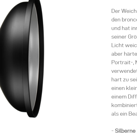
Der Weichs
den bronco
und hat i
seiner Grö
Licht weic
aber härte
Portrait-,
verwendet,
hart zu se
einen kle
einem Dif
kombiniert
als ein Be
-
Silberne