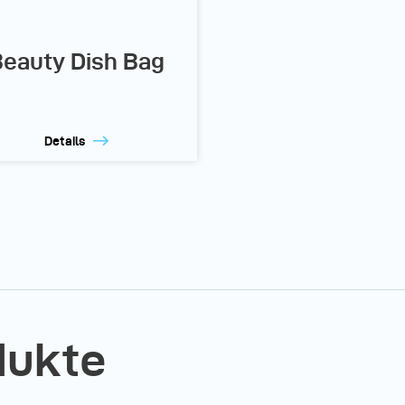
eauty Dish Bag
Details
dukte