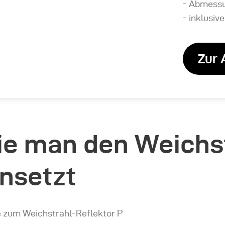
- Abmessu
- inklusiv
Zur 
wie man den Weichs
insetzt
e zum Weichstrahl-Reflektor P