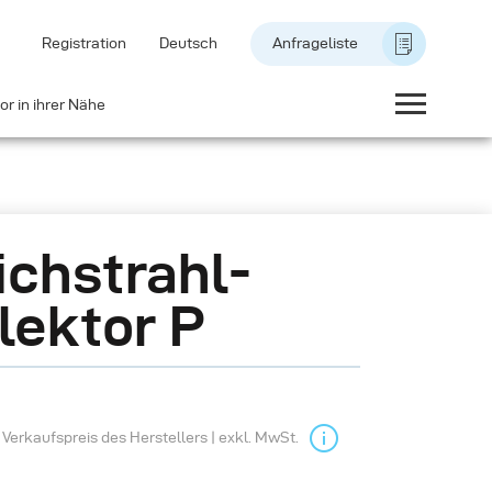
Registration
Deutsch
Anfrageliste
or in ihrer Nähe
chstrahl-
lektor P
Verkaufspreis des Herstellers | exkl. MwSt.