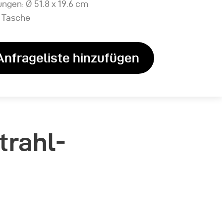
ngen: Ø 51.8 x 19.6 cm
e Tasche
Anfrageliste hinzufügen
trahl-