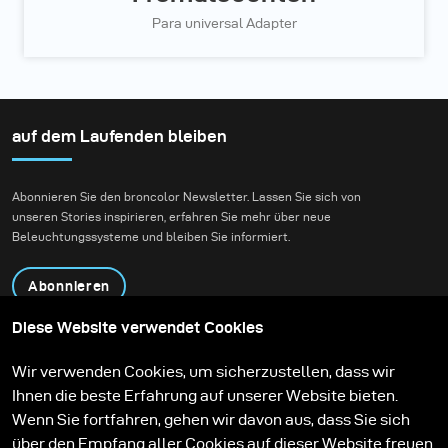
Para universal Adapter
auf dem Laufenden bleiben
Abonnieren Sie den broncolor Newsletter. Lassen Sie sich von
unseren Stories inspirieren, erfahren Sie mehr über neue
Beleuchtungssysteme und bleiben Sie informiert.
Abonnieren
Diese Website verwendet Cookies
Produkte
Bildungsprogramm
Wir verwenden Cookies, um sicherzustellen, dass wir
Kontakt
Technologien
Ihnen die beste Erfahrung auf unserer Website bieten.
Contribute to our blog
Lernen
Support
Karriere
Wenn Sie fortfahren, gehen wir davon aus, dass Sie sich
Media Center
über den Empfang aller Cookies auf dieser Website freuen.