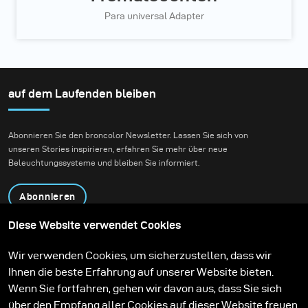
Para universal Adapter
auf dem Laufenden bleiben
Abonnieren Sie den broncolor Newsletter. Lassen Sie sich von
unseren Stories inspirieren, erfahren Sie mehr über neue
Beleuchtungssysteme und bleiben Sie informiert.
Abonnieren
Diese Website verwendet Cookies
Produkte
Bildungsprogramm
Wir verwenden Cookies, um sicherzustellen, dass wir
Kontakt
Technologien
Ihnen die beste Erfahrung auf unserer Website bieten.
Contribute to our blog
Lernen
Support
Karriere
Wenn Sie fortfahren, gehen wir davon aus, dass Sie sich
Media Center
über den Empfang aller Cookies auf dieser Website freuen.