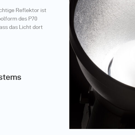
ichtige Reflektor ist
bolform des P70
ass das Licht dort
ystems