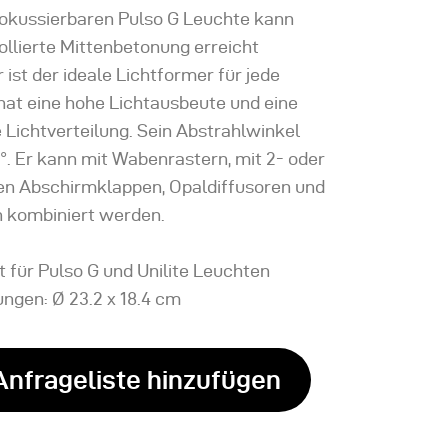
 fokussierbaren Pulso G Leuchte kann
ollierte Mittenbetonung erreicht
 ist der ideale Lichtformer für jede
 hat eine hohe Lichtausbeute und eine
Lichtverteilung. Sein Abstrahlwinkel
°. Er kann mit Wabenrastern, mit 2- oder
gen Abschirmklappen, Opaldiffusoren und
n kombiniert werden.
t für Pulso G und Unilite Leuchten
ngen: Ø 23.2 x 18.4 cm
Anfrageliste hinzufügen