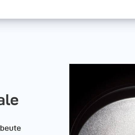
ale
sbeute