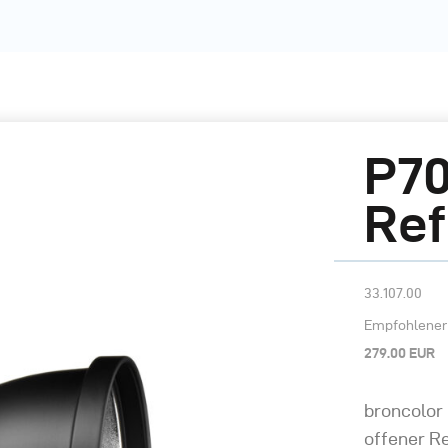
P70
Ref
33.107.00
Empfohlener 
279.00 EUR
broncolor 
offener Re