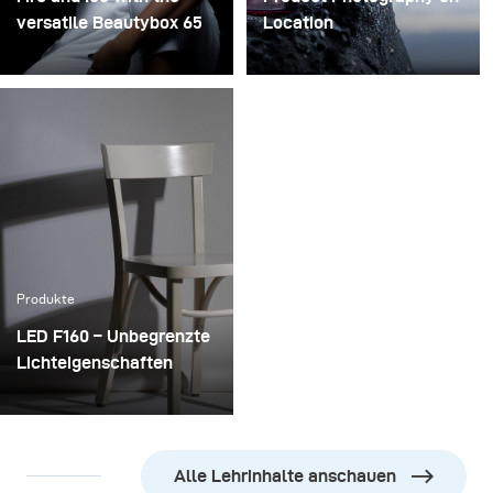
versatile Beautybox 65
Location
I had the pleasure of
In my opinion, working as
doing a second studio
a photographer in 2019 is
session with Erin Brady,
very different compared
Miss USA 2013 and cast
to a few years back.
member of ‘Startup U’:
While 10 years ago,
ABC Family’s Silicon
photographers could
Valley Series.
specialize in a specific
field, today we have to be
more flexible and be
Produkte
able to respond to a
greater variety of
LED F160 – Unbegrenzte
requests.
Lichteigenschaften
Die broncolor LED F160
ist die am präzisesten
formbare LED Leuchte
Alle Lehrinhalte anschauen
auf dem Markt. Vom