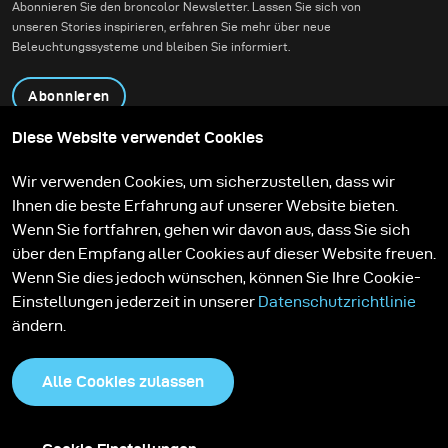
Abonnieren Sie den broncolor Newsletter. Lassen Sie sich von
unseren Stories inspirieren, erfahren Sie mehr über neue
Beleuchtungssysteme und bleiben Sie informiert.
Abonnieren
Diese Website verwendet Cookies
Produkte
Bildungsprogramm
Wir verwenden Cookies, um sicherzustellen, dass wir
Kontakt
Technologien
Ihnen die beste Erfahrung auf unserer Website bieten.
Contribute to our blog
Lernen
Support
Karriere
Wenn Sie fortfahren, gehen wir davon aus, dass Sie sich
Media Center
über den Empfang aller Cookies auf dieser Website freuen.
Wenn Sie dies jedoch wünschen, können Sie Ihre Cookie-
Einstellungen jederzeit in unserer
Datenschutzrichtlinie
ändern.
Alle Cookies zulassen