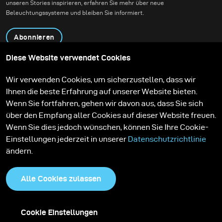
unseren Stories inspirieren, erfahren Sie mehr über neue
Beleuchtungssysteme und bleiben Sie informiert.
Abonnieren
Diese Website verwendet Cookies
Produkte
Bildungsprogramm
Wir verwenden Cookies, um sicherzustellen, dass wir
Kontakt
Technologien
Ihnen die beste Erfahrung auf unserer Website bieten.
Contribute to our blog
Lernen
Support
Karriere
Wenn Sie fortfahren, gehen wir davon aus, dass Sie sich
Media Center
über den Empfang aller Cookies auf dieser Website freuen.
Wenn Sie dies jedoch wünschen, können Sie Ihre Cookie-
Einstellungen jederzeit in unserer
Datenschutzrichtlinie
ändern.
Alle Cookies zulassen
Cookie Einstellungen
Datenschutzrichtlinie
Cookies