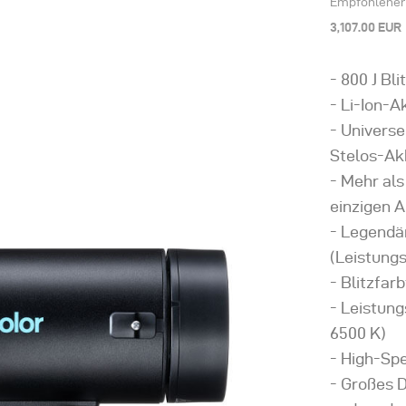
Empfohlener 
3,107.00 EUR
800 J Bli
Li-Ion-A
Universe
Stelos-Ak
Mehr als 
einzigen 
Legendär
(Leistung
Blitzfar
Leistung
6500 K)
High-Sp
Großes D