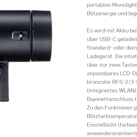
portablen Monolight
Blitzenergie und leg
Es wird mit Akku be
über USB-C geladen
Standard- oder dem
Ladegerät. Die intu
über nur zwei Tasten
anpassbares LCD-Dis
broncolor RFS-2/3-
(integriertes WLAN) 
Bajonettanschluss t
Zu den Funktionen g
Blitzfarbtemperatur
Einstelllicht (farbei
anwenderorientiert