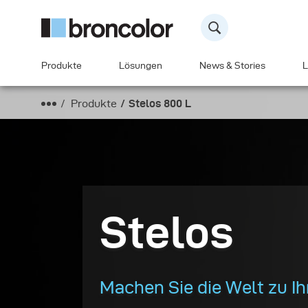
Produkte
Lösungen
News & Stories
L
Produkte
Stelos 800 L
Stelos
Machen Sie die Welt zu I