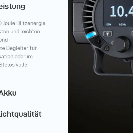
eistung
 Joule Blitzenergie
ten und leichten
 und
te Begleiter für
cation oder im
Stelos volle
-Akku
ichtqualität