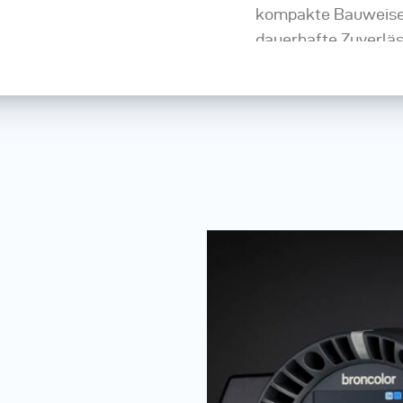
kompakte Bauweise. 
dauerhafte Zuverläs
Brauchen Sie Hilfe?
Wissensdatenbank