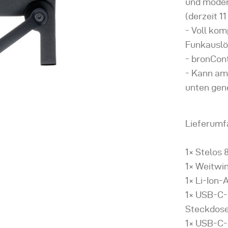
und moder
(derzeit 1
Voll kom
Funkauslö
bronCont
Kann am 
unten gen
Lieferumf
1× Stelos 
1× Weitwi
1× Li-Ion
1× USB-C-
Steckdose
1× USB-C-