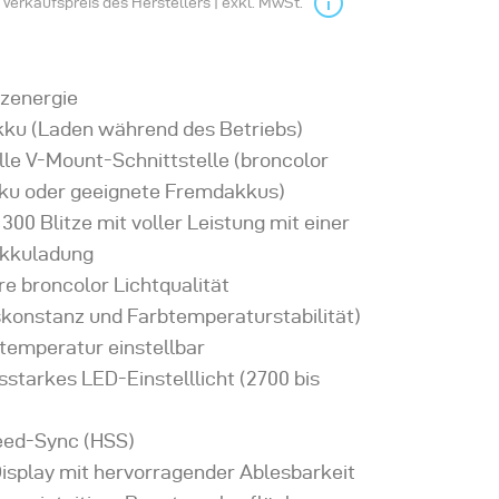
Verkaufspreis des Herstellers | exkl. MwSt.
tzenergie
kku (Laden während des Betriebs)
lle V-Mount-Schnittstelle (broncolor
ku oder geeignete Fremdakkus)
300 Blitze mit voller Leistung mit einer
Akkuladung
e broncolor Lichtqualität
skonstanz und Farbtemperaturstabilität)
btemperatur einstellbar
sstarkes LED-Einstelllicht (2700 bis
eed-Sync (HSS)
isplay mit hervorragender Ablesbarkeit