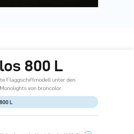
los 800 L
te Flaggschiffmodell unter den
Monolights von broncolor.
 800 L