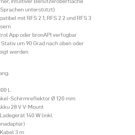
ner, intuitiver Benutzeroberfläche
1 Sprachen unterstützt)
patibel mit RFS 2.1, RFS 2.2 und RFS 3
sern
rol App oder bronAPI verfügbar
Stativ um 90 Grad nach oben oder
eigt werden
ang:
800 L
nkel-Schirmreflektor Ø 120 mm
-Akku 28 V V-Mount
Ladegerät 140 W (inkl.
nadapter)
Kabel 3 m