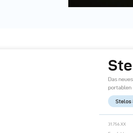
Ste
Das neues
portablen 
Stelos
31.756.XX