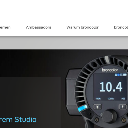
ernen
Ambassadors
Warum broncolor
broncol
hrem Studio