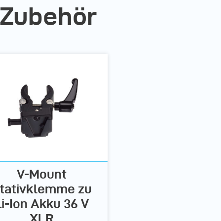
 Zubehör
V-Mount
tativklemme zu
Li-Ion Akku 36 V
XLR