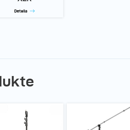
Details
dukte