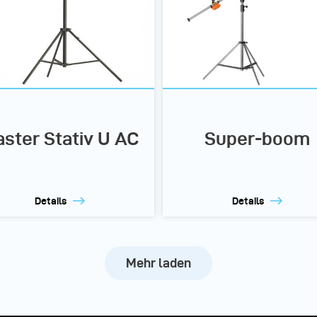
ster Stativ U AC
Super-boom
Details
Details
Mehr laden