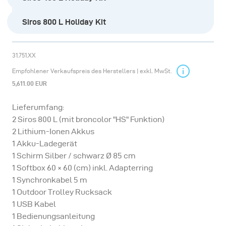
Siros 800 L Holiday Kit
31.751.XX
Empfohlener Verkaufspreis des Herstellers | exkl. MwSt.
5,611.00 EUR
Lieferumfang:
2 Siros 800 L (mit broncolor "HS" Funktion)
2 Lithium-Ionen Akkus
1 Akku-Ladegerät
1 Schirm Silber / schwarz Ø 85 cm
1 Softbox 60 × 60 (cm) inkl. Adapterring
1 Synchronkabel 5 m
1 Outdoor Trolley Rucksack
1 USB Kabel
1 Bedienungsanleitung