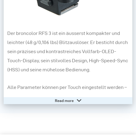
Der broncolor RFS 3 ist ein äusserst kompakter und
leichter (48 g/0,106 lbs) Blitzauslöser. Er besticht durch
sein präzises und kontrastreiches Vollfarb-OLED-
Touch-Display, sein stilvolles Design, High-Speed-Sync
(HSS) und seine mühelose Bedienung.
Alle Parameter können per Touch eingestellt werden –
es gibt auch einen kleinen Drehregler und zwei Tasten
Read more
für ein taktiles Gefühl. Die Navigation ist wie bei
modernen Mobilgeräten unkompliziert – durch
Wischen und Tippen.