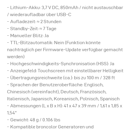
Lithium-Akku: 3,7 V DC, 850mAh / nicht austauschbar
Der RFS 3 kann alle aktuellen broncolor Generatoren
/ wiederaufladbar über USB-C
und Kompaktgeräte (Satos, Scoro, Siros und Move)
Aufladezeit: ≈ 2 Stunden
Standby-Zeit: ≈ 7 Tage
steuern. Ältere broncolor-Geräte müssen mit dem RFS
Manueller Blitz: Ja
2-Modul ausgestattet sein.
TTL-Blitzautomatik: Nein (Funktion könnte
nachträglich per Firmware-Update verfügbar gemacht
Bitte beachten Sie:
werden)
Hochgeschwindigkeits-Synchronisation (HSS): Ja
Anzeigefeld: Touchscreen mit einstellbarer Helligkeit
broncolor Generatoren oder Kompaktgeräte, die zuvor
Übertragungsreichweite (ca.): bis zu 100 m / 328 ft
mit RFS 2.1 oder RFS 2.2 Sendern funktionierten,
Sprachen der Benutzeroberfläche: Englisch,
funktionieren auch mit dem RFS 3.
Chinesisch (vereinfacht), Deutsch, Französisch,
Italienisch, Japanisch, Koreanisch, Polnisch, Spanisch
Abmessungen (L x B x H): 41 x 47 x 39 mm / 1,61 x 1,85 x
Brauchen Sie Hilfe? - Besuchen Sie unsere Online-
1,54''
Wissensdatenbank
Gewicht: 48 g / 0.106 lbs
Kompatible broncolor Generatoren und