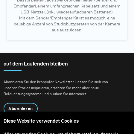
Das Kit besteht aus zwei Grundeinheiten (Sender und
Empfänger), einem umfangreichen Kabelsatz und einem
USB-Netzteil (inkl. wiederaufladbaren Batterien).
Mit dem Sender/Empfänger Kit ist es möglich, eine
beliebige Anzahl von Studioblitzgeräten von der Kamera
aus auszulösen.
auf dem Laufenden bleiben
Abonnieren Sie den broncolor Newsletter. Lassen Sie sich von
unseren Stories inspirieren, erfahren Sie mehr über neue
Beleuchtungssysteme und bleiben Sie informiert.
Abonnieren
Diese Website verwendet Cookies
Produkte
Bildungsprogramm