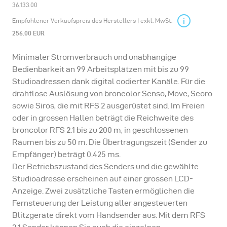
36.133.00
Empfohlener Verkaufspreis des Herstellers | exkl. MwSt.
256.00 EUR
Minimaler Stromverbrauch und unabhängige
Bedienbarkeit an 99 Arbeitsplätzen mit bis zu 99
Studioadressen dank digital codierter Kanäle. Für die
drahtlose Auslösung von broncolor Senso, Move, Scoro
sowie Siros, die mit RFS 2 ausgerüstet sind. Im Freien
oder in grossen Hallen beträgt die Reichweite des
broncolor RFS 2.1 bis zu 200 m, in geschlossenen
Räumen bis zu 50 m. Die Übertragungszeit (Sender zu
Empfänger) beträgt 0.425 ms.
Der Betriebszustand des Senders und die gewählte
Studioadresse erscheinen auf einer grossen LCD-
Anzeige. Zwei zusätzliche Tasten ermöglichen die
Fernsteuerung der Leistung aller angesteuerten
Blitzgeräte direkt vom Handsender aus. Mit dem RFS