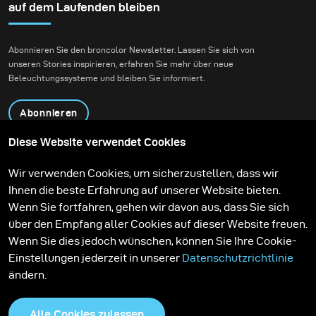
auf dem Laufenden bleiben
Abonnieren Sie den broncolor Newsletter. Lassen Sie sich von
unseren Stories inspirieren, erfahren Sie mehr über neue
Beleuchtungssysteme und bleiben Sie informiert.
Abonnieren
Diese Website verwendet Cookies
Produkte
Bildungsprogramm
Wir verwenden Cookies, um sicherzustellen, dass wir
Kontakt
Technologien
Ihnen die beste Erfahrung auf unserer Website bieten.
Contribute to our blog
Lernen
Support
Karriere
Wenn Sie fortfahren, gehen wir davon aus, dass Sie sich
Media Center
über den Empfang aller Cookies auf dieser Website freuen.
Wenn Sie dies jedoch wünschen, können Sie Ihre Cookie-
Einstellungen jederzeit in unserer
Datenschutzrichtlinie
ändern.
Alle Cookies zulassen