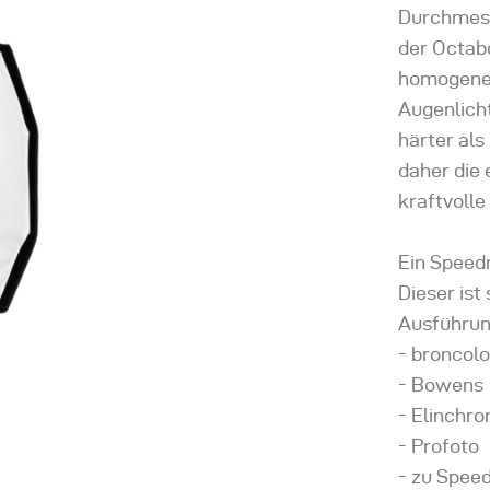
Durchmess
der Octabo
homogene 
Augenlicht
härter als
daher die 
kraftvoll
Ein Speedr
Dieser ist
Ausführun
- broncolo
- Bowens
- Elinchr
- Profoto
- zu Speedl