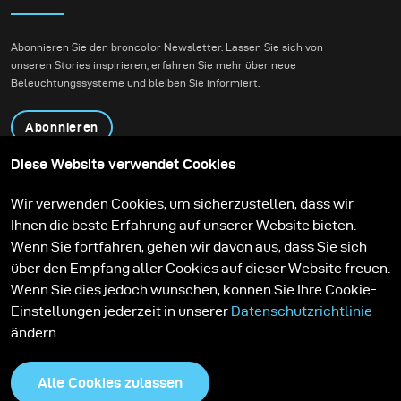
Abonnieren Sie den broncolor Newsletter. Lassen Sie sich von
unseren Stories inspirieren, erfahren Sie mehr über neue
Beleuchtungssysteme und bleiben Sie informiert.
Abonnieren
Diese Website verwendet Cookies
Produkte
Bildungsprogramm
Wir verwenden Cookies, um sicherzustellen, dass wir
Kontakt
Technologien
Ihnen die beste Erfahrung auf unserer Website bieten.
Contribute to our blog
Lernen
Support
Karriere
Wenn Sie fortfahren, gehen wir davon aus, dass Sie sich
Media Center
über den Empfang aller Cookies auf dieser Website freuen.
Wenn Sie dies jedoch wünschen, können Sie Ihre Cookie-
Einstellungen jederzeit in unserer
Datenschutzrichtlinie
ändern.
Alle Cookies zulassen