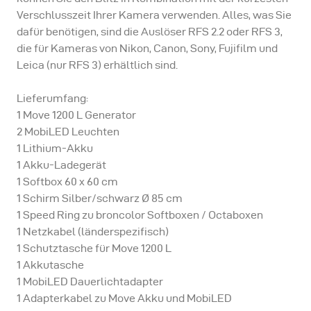
Verschlusszeit Ihrer Kamera verwenden. Alles, was Sie
dafür benötigen, sind die Auslöser RFS 2.2 oder RFS 3,
die für Kameras von Nikon, Canon, Sony, Fujifilm und
Leica (nur RFS 3) erhältlich sind.
Lieferumfang:
1 Move 1200 L Generator
2 MobiLED Leuchten
1 Lithium-Akku
1 Akku-Ladegerät
1 Softbox 60 x 60 cm
1 Schirm Silber/schwarz Ø 85 cm
1 Speed Ring zu broncolor Softboxen / Octaboxen
1 Netzkabel (länderspezifisch)
1 Schutztasche für Move 1200 L
1 Akkutasche
1 MobiLED Dauerlichtadapter
1 Adapterkabel zu Move Akku und MobiLED