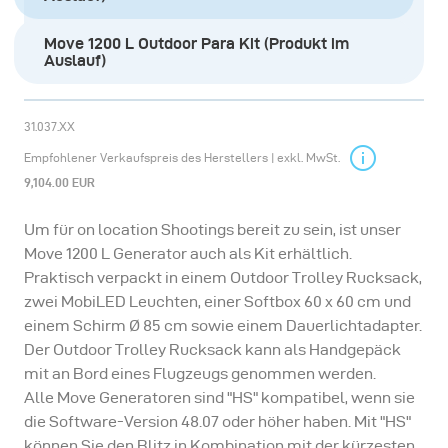
Move 1200 L Outdoor Para Kit (Produkt im
Auslauf)
31.037.XX
Empfohlener Verkaufspreis des Herstellers | exkl. MwSt.
9,104.00 EUR
Um für on location Shootings bereit zu sein, ist unser
Move 1200 L Generator auch als Kit erhältlich.
Praktisch verpackt in einem Outdoor Trolley Rucksack,
zwei MobiLED Leuchten, einer Softbox 60 x 60 cm und
einem Schirm Ø 85 cm sowie einem Dauerlichtadapter.
Der Outdoor Trolley Rucksack kann als Handgepäck
mit an Bord eines Flugzeugs genommen werden.
Alle Move Generatoren sind "HS" kompatibel, wenn sie
die Software-Version 48.07 oder höher haben. Mit "HS"
können Sie den Blitz in Kombination mit der kürzesten