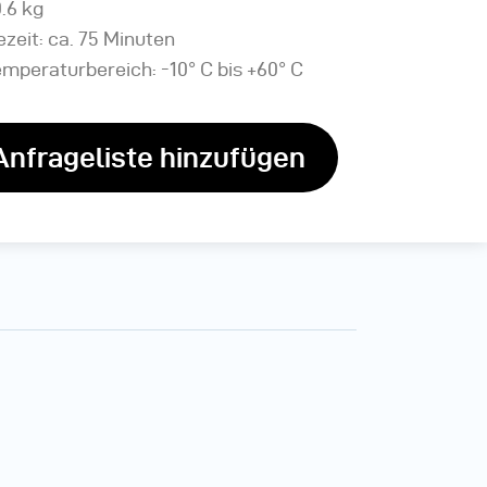
.6 kg
zeit: ca. 75 Minuten
mperaturbereich: -10° C bis +60° C
Anfrageliste hinzufügen