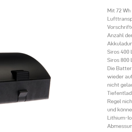
Mit 72 Wh 
Lufttransp
Vorschrift
Anzahl der
Akkuladun
Siros 400 
Siros 800 
Die Batte
wieder au
nicht gela
Tiefentlad
Regel nich
und könne
Lithium-Io
Abmessunge