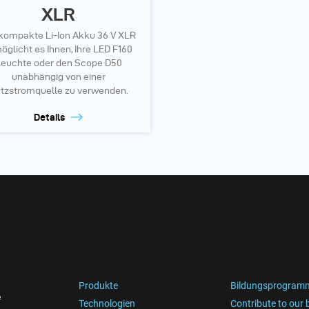
XLR
kompakte Li-Ion Akku 36 V XLR
öglicht es Ihnen, Ihre LED F160
euchte oder den Scope D50
unabhängig von einer
tzstromquelle zu verwenden.
Details
Produkte
Bildungsprogram
e
Technologien
Contribute to our 