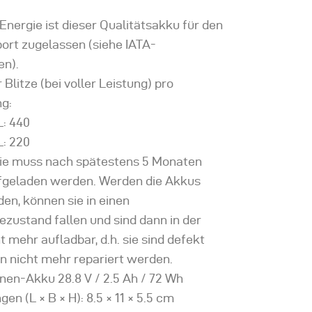
Energie ist dieser Qualitätsakku für den
ort zugelassen (siehe IATA-
en).
 Blitze (bei voller Leistung) pro
g:
L: 440
L: 220
rie muss nach spätestens 5 Monaten
fgeladen werden. Werden die Akkus
den, können sie in einen
ezustand fallen und sind dann in der
t mehr aufladbar, d.h. sie sind defekt
n nicht mehr repariert werden.
nen-Akku 28.8 V / 2.5 Ah / 72 Wh
n (L × B × H): 8.5 × 11 × 5.5 cm