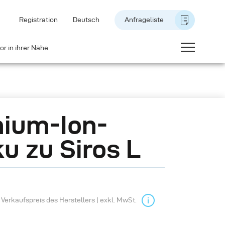
Registration
Deutsch
Anfrageliste
or in ihrer Nähe
hium-Ion-
u zu Siros L
Verkaufspreis des Herstellers | exkl. MwSt.