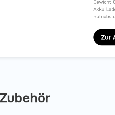
Gewicht: 0
Akku-Lade
Betriebste
Zur 
 Zubehör