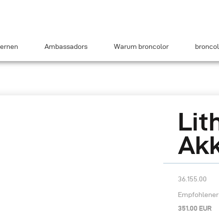
ernen
Ambassadors
Warum broncolor
broncol
Lit
Akk
36.155.00
Empfohlener 
351.00 EUR