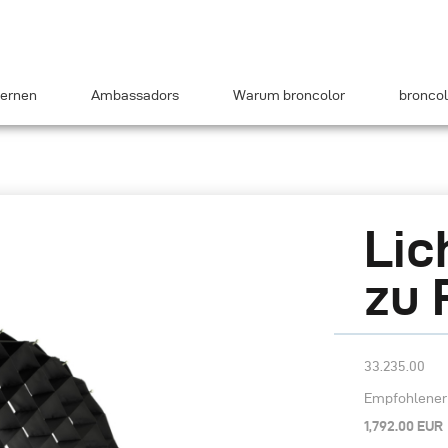
ernen
Ambassadors
Warum broncolor
broncol
Lic
zu 
33.235.00
Empfohlener 
1,792.00 EUR