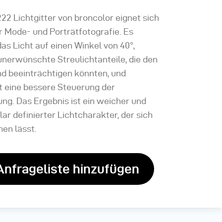
22 Lichtgitter von broncolor eignet sich
r Mode- und Porträtfotografie. Es
as Licht auf einen Winkel von 40°,
unerwünschte Streulichtanteile, die den
nd beeinträchtigen könnten, und
t eine bessere Steuerung der
ung. Das Ergebnis ist ein weicher und
ar definierter Lichtcharakter, der sich
men lässt.
Anfrageliste hinzufügen