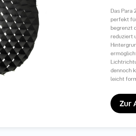
Das Para 2
perfekt fü
begrenzt d
reduziert 
Hintergru
ermöglich
Lichtricht
dennoch kl
leicht for
Zur 