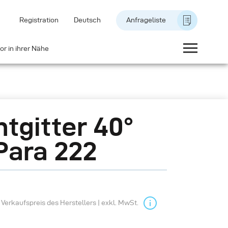
Registration
Deutsch
Anfrageliste
or in ihrer Nähe
htgitter 40°
Para 222
Verkaufspreis des Herstellers | exkl. MwSt.