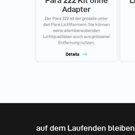
Para 222 Kit ohne
L
Adapter
Der Para 222 ist der grösste unter
den Para Lichtformern. Sie können
seine atemberaubenden
Lichtqualitäten auch aus grösserer
Entfernung nutzen.
Details
auf dem Laufenden bleiben