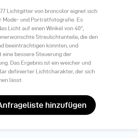
77 Lichtgitter von broncolor eignet sich
r Mode- und Porträtfotografie. Es
as Licht auf einen Winkel von 40°,
unerwünschte Streulichtanteile, die den
nd beeinträchtigen könnten, und
t eine bessere Steuerung der
ung. Das Ergebnis ist ein weicher und
ar definierter Lichtcharakter, der sich
men lässt.
Anfrageliste hinzufügen