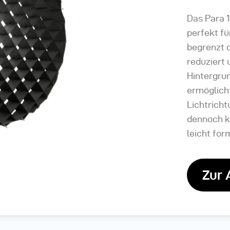
Das Para 1
perfekt fü
begrenzt d
reduziert 
Hintergru
ermöglich
Lichtricht
dennoch kl
leicht for
Zur 