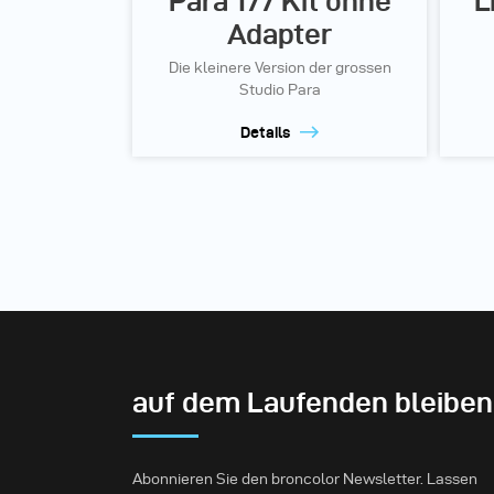
Para 177 Kit ohne
L
Adapter
Die kleinere Version der grossen
Studio Para
Details
auf dem Laufenden bleiben
Abonnieren Sie den broncolor Newsletter. Lassen