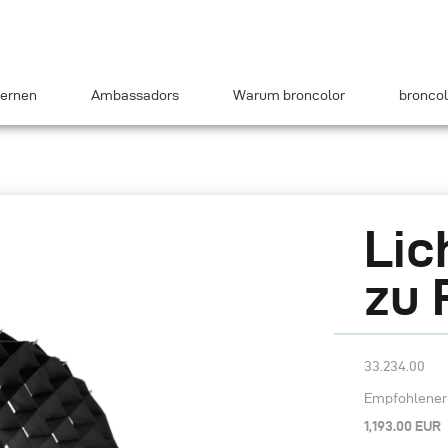
ernen
Ambassadors
Warum broncolor
broncol
Lic
zu 
33.234.00
Empfohlener 
1,193.00 EUR