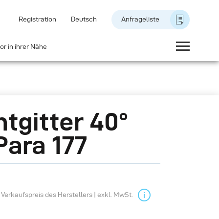
Registration
Deutsch
Anfrageliste
or in ihrer Nähe
htgitter 40°
Para 177
Verkaufspreis des Herstellers | exkl. MwSt.