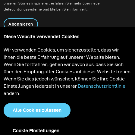
unseren Stories inspirieren, erfahren Sie mehr über neue
Beleuchtungssysteme und bleiben Sie informiert.
Abonnieren
Diese Website verwendet Cookies
Produkte
Bildungsprogramm
Wir verwenden Cookies, um sicherzustellen, dass wir
Kontakt
Technologien
Ihnen die beste Erfahrung auf unserer Website bieten.
Contribute to our blog
Lernen
Support
Karriere
Wenn Sie fortfahren, gehen wir davon aus, dass Sie sich
Media Center
über den Empfang aller Cookies auf dieser Website freuen.
Wenn Sie dies jedoch wünschen, können Sie Ihre Cookie-
Einstellungen jederzeit in unserer
Datenschutzrichtlinie
ändern.
Alle Cookies zulassen
Cookie Einstellungen