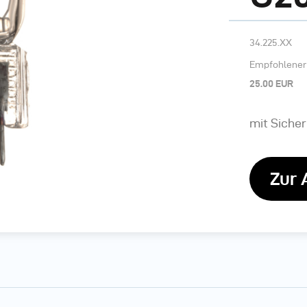
34.225.XX
Empfohlener 
25.00 EUR
mit Siche
Zur 