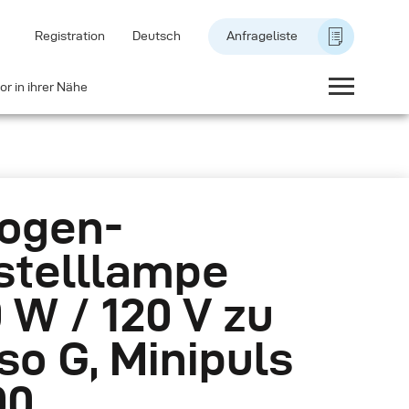
Registration
Deutsch
Anfrageliste
or in ihrer Nähe
ogen-
stelllampe
 W / 120 V zu
so G, Minipuls
00