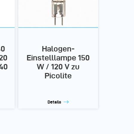
40
Halogen-
220
Einstelllampe 150
 40
W / 120 V zu
Picolite
Details