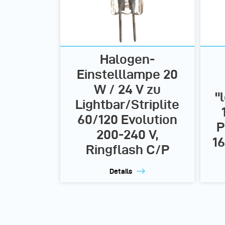
Halogen-
Einstelllampe 20
W / 24 V zu
"
Lightbar/Striplite
60/120 Evolution
P
200-240 V,
16
Ringflash C/P
Details