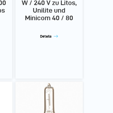
00
W / 240 V zu Litos,
os
Unilite und
Minicom 40 / 80
Details