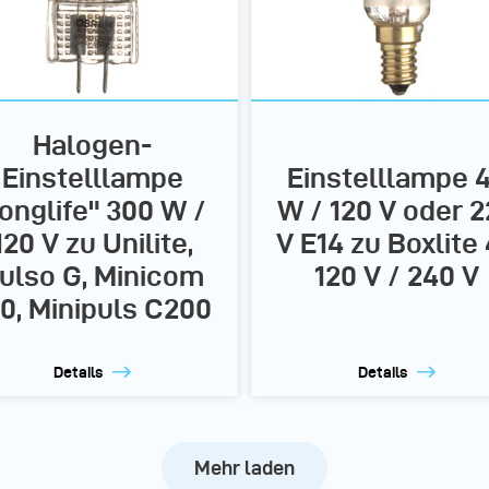
Halogen-
Einstelllampe
Einstelllampe 
longlife" 300 W /
W / 120 V oder 
120 V zu Unilite,
V E14 zu Boxlite
ulso G, Minicom
120 V / 240 V
0, Minipuls C200
Details
Details
Mehr laden