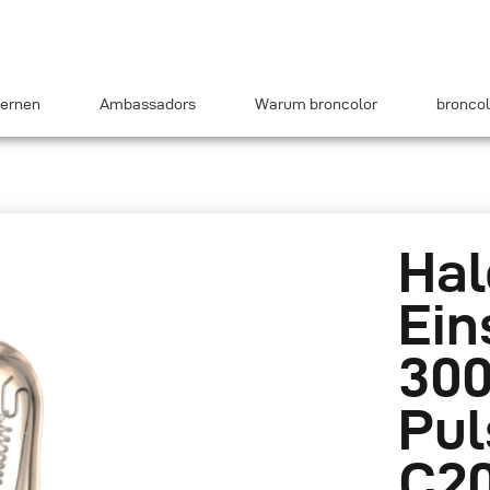
ernen
Ambassadors
Warum broncolor
broncol
Hal
Ein
300
Pul
C2