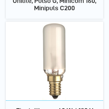
Unilite, Pulso G, Minicom 160,
Minipuls C200