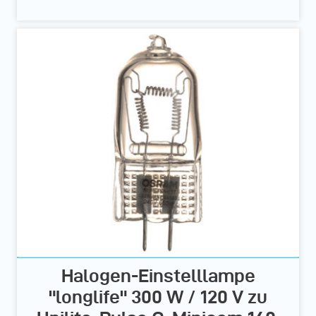
Halogen-Einstelllampe
"longlife" 300 W / 120 V zu