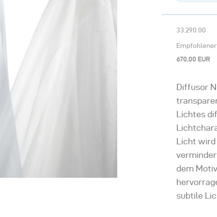
33.290.00
Empfohlener 
670.00 EUR
Diffusor N
transparen
Lichtes di
Lichtchara
Licht wird
verminder
dem Motiv 
hervorrag
subtile Li