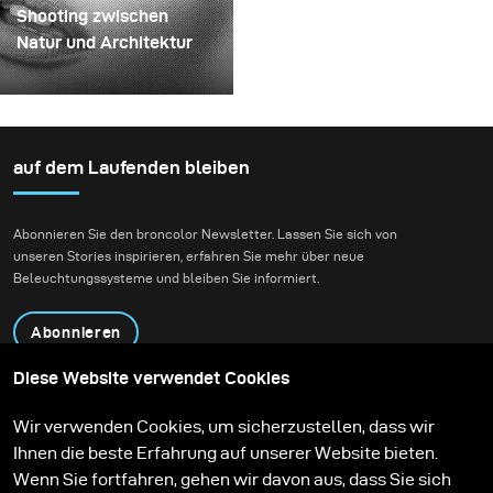
Bohrer. So entstand eine
Schirm und konnte es
Shooting zwischen
mehrschichtige,
kaum erwarten, ihn in
Natur und Architektur
rotierende Konstruktion,
einem echten kreativen
Für dieses Projekt hatten
die die Flüssigkeit
Shooting einzusetzen.
wir die Vision eines
zunächst aufnehmen
Fashion-Beauty-
und dann freigeben
Shootings in einer
auf dem Laufenden bleiben
konnte.
Umgebung, die Natur
und zeitgenössische
Abonnieren Sie den broncolor Newsletter. Lassen Sie sich von
Architektur miteinander
unseren Stories inspirieren, erfahren Sie mehr über neue
verbindet.
Beleuchtungssysteme und bleiben Sie informiert.
Abonnieren
Diese Website verwendet Cookies
Produkte
Bildungsprogramm
Wir verwenden Cookies, um sicherzustellen, dass wir
Kontakt
Technologien
Ihnen die beste Erfahrung auf unserer Website bieten.
Contribute to our blog
Lernen
Support
Karriere
Wenn Sie fortfahren, gehen wir davon aus, dass Sie sich