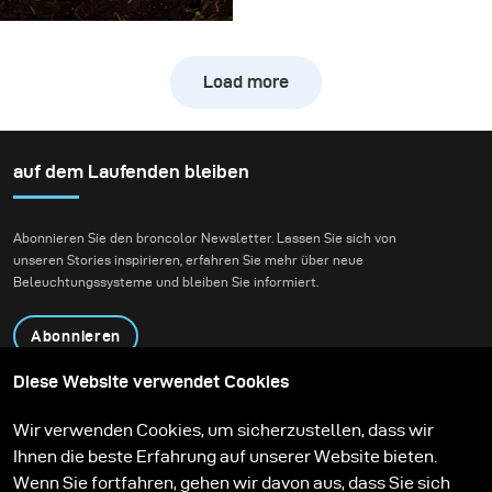
Die größte
Shooting einzusetzen.
Herausforderung dieses
Shootings bestand darin,
Load more
die rasante Action eines
Downhill-Bikes
gestochen scharf
einzufrieren und
auf dem Laufenden bleiben
gleichzeitig die
natürliche Atmosphäre
Abonnieren Sie den broncolor Newsletter. Lassen Sie sich von
des Waldes zu
unseren Stories inspirieren, erfahren Sie mehr über neue
bewahren. Unser Ziel
Beleuchtungssysteme und bleiben Sie informiert.
war es, authentische
Action-Aufnahmen zu
Abonnieren
schaffen, ohne dabei die
Tiefe, Stimmung und
Diese Website verwendet Cookies
Präsenz der Umgebung
Produkte
Bildungsprogramm
Wir verwenden Cookies, um sicherzustellen, dass wir
zu verlieren.
Kontakt
Technologien
Ihnen die beste Erfahrung auf unserer Website bieten.
Contribute to our blog
Lernen
Support
Karriere
Wenn Sie fortfahren, gehen wir davon aus, dass Sie sich