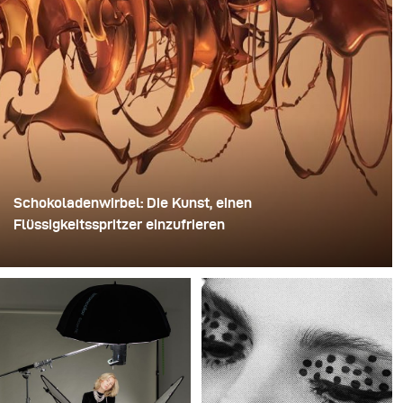
Schokoladenwirbel: Die Kunst, einen
Flüssigkeitsspritzer einzufrieren
Für dieses Bild verwendete David Lund einen Stapel
günstiger Einweg-Sektgläser aus Kunststoff. Er
entfernte die Standfüße, bohrte ein Loch durch die Mitte
jedes einzelnen Glases und steckte sie anschließend
auf einen Bohrer. So entstand eine mehrschichtige,
rotierende Konstruktion, die die Flüssigkeit zunächst
aufnehmen und dann freigeben konnte.