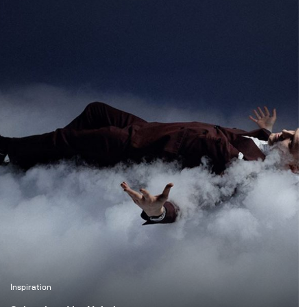
Downhill-Bikes
gestochen scharf
einzufrieren und
gleichzeitig die
natürliche Atmosphäre
des Waldes zu
bewahren. Unser Ziel
war es, authentische
Action-Aufnahmen zu
schaffen, ohne dabei die
Tiefe, Stimmung und
Präsenz der Umgebung
zu verlieren.
Inspiration