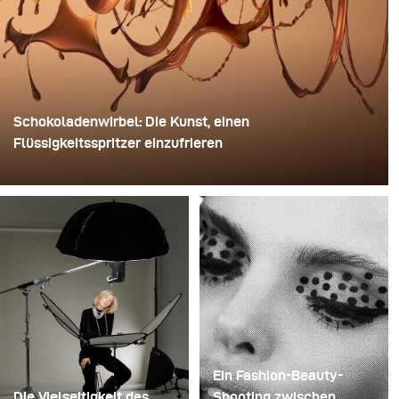
Schokoladenwirbel: Die Kunst, einen
Flüssigkeitsspritzer einzufrieren
Für dieses Bild verwendete David Lund einen Stapel
günstiger Einweg-Sektgläser aus Kunststoff. Er
entfernte die Standfüße, bohrte ein Loch durch die Mitte
jedes einzelnen Glases und steckte sie anschließend
auf einen Bohrer. So entstand eine mehrschichtige,
rotierende Konstruktion, die die Flüssigkeit zunächst
aufnehmen und dann freigeben konnte.
Ein Fashion-Beauty-
Die Vielseitigkeit des
Shooting zwischen