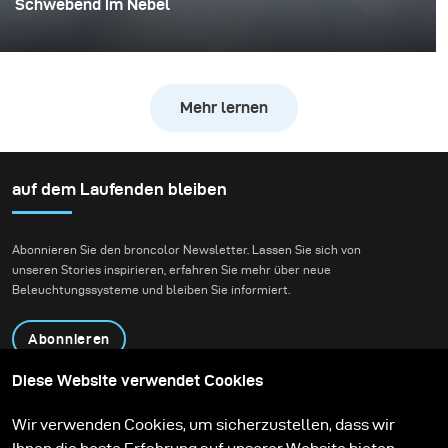
Schwebend im Nebel
Dies war eines dieser Projekte, bei denen alles
zusammenkommt – die Idee, die Person und der
Moment. Ich arbeitete mit Rokas Magic (Rokas
Mehr lernen
Bernatonis), einem litauischen Magier, der sowohl lokal
als auch international bekannt ist und mehrere
Guinness-Weltrekorde hält. Er erschafft Magie durch
seine Auftritte, und mein Ziel war es, diese in ein
auf dem Laufenden bleiben
visuelles Bild zu übersetzen.
Abonnieren Sie den broncolor Newsletter. Lassen Sie sich von
unseren Stories inspirieren, erfahren Sie mehr über neue
Beleuchtungssysteme und bleiben Sie informiert.
Abonnieren
Diese Website verwendet Cookies
Produkte
Bildungsprogramm
Wir verwenden Cookies, um sicherzustellen, dass wir
Kontakt
Technologien