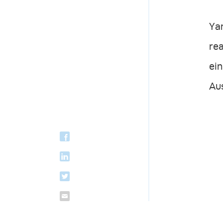
Yan
rea
ein
Au