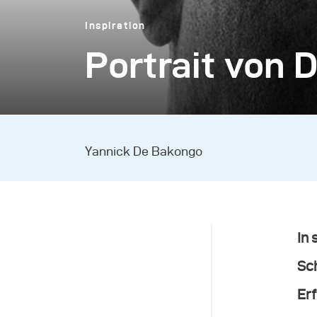
Inspiration
Portrait von 
Yannick De Bakongo
In
Sch
Er