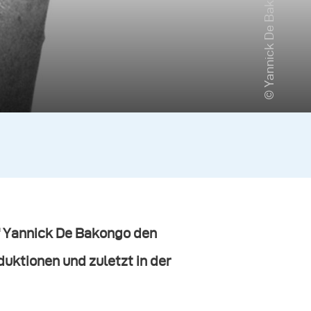
© Yannick De Bakongo
af Yannick De Bakongo den
uktionen und zuletzt in der