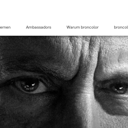
ernen
Ambassadors
Warum broncolor
broncol