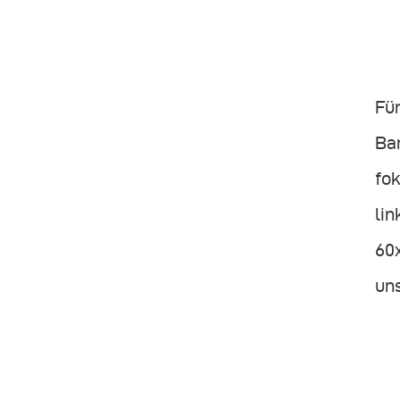
Für
Bar
fo
lin
60
un