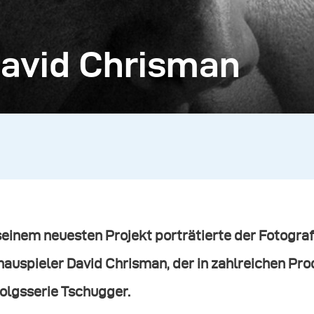
David Chrisman
 seinem neuesten Projekt porträtierte der Fotogr
auspieler David Chrisman, der in zahlreichen Prod
folgsserie
Tschugger.