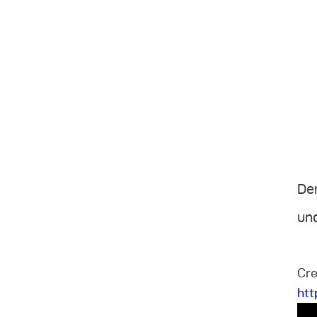
De
und
Cre
ht