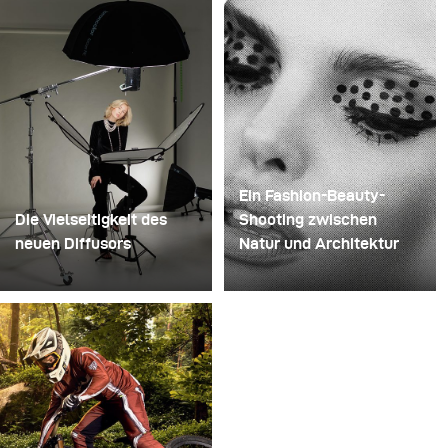
entfernte die Standfüße, bohrte ein Loch durch die Mitte
jedes einzelnen Glases und steckte sie anschließend
auf einen Bohrer. So entstand eine mehrschichtige,
rotierende Konstruktion, die die Flüssigkeit zunächst
aufnehmen und dann freigeben konnte.
Ein Fashion-Beauty-
Die Vielseitigkeit des
Shooting zwischen
neuen Diffusors
Natur und Architektur
Manche Shootings
Für dieses Projekt hatten
dienen dazu, Ideen zu
wir die Vision eines
testen. Andere dazu,
Fashion-Beauty-
neues Equipment
Shootings in einer
auszuprobieren. Dieses
Umgebung, die Natur
Shooting war beides
und zeitgenössische
zugleich. Vor Kurzem
Architektur miteinander