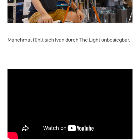
Manchmal fühlt sich Ivan durch The Light unbesiegbar.