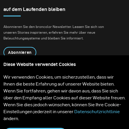
auf dem Laufenden bleiben
Abonnieren Sie den broncolor Newsletter. Lassen Sie sich von
unseren Stories inspirieren, erfahren Sie mehr über neue
Beleuchtungssysteme und bleiben Sie informiert.
Abonnieren
Diese Website verwendet Cookies
Produkte
Bildungsprogramm
Wir verwenden Cookies, um sicherzustellen, dass wir
Kontakt
Technologien
Ihnen die beste Erfahrung auf unserer Website bieten.
Contribute to our blog
Lernen
Support
Karriere
Wenn Sie fortfahren, gehen wir davon aus, dass Sie sich
Media Center
über den Empfang aller Cookies auf dieser Website freuen.
Wenn Sie dies jedoch wünschen, können Sie Ihre Cookie-
Einstellungen jederzeit in unserer
Datenschutzrichtlinie
ändern.