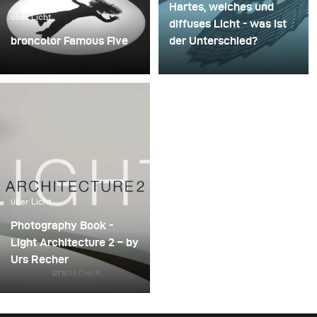
Hartes, weiches und
über Licht
diffuses Licht - was ist
broncolor Famous Five
der Unterschied?
How to define light? Let’s
have a look at the 3 basic
categories: hard light,
soft light, and diffused
light.
über Licht
Photography Book -
Light Architecture 2 – by
Urs Recher