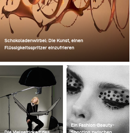
Schokoladenwirbel: Die Kunst, einen
Flüssigkeitsspritzer einzufrieren
Für dieses Bild verwendete David Lund einen Stapel
günstiger Einweg-Sektgläser aus Kunststoff. Er
entfernte die Standfüße, bohrte ein Loch durch die Mitte
jedes einzelnen Glases und steckte sie anschließend
auf einen Bohrer. So entstand eine mehrschichtige,
rotierende Konstruktion, die die Flüssigkeit zunächst
aufnehmen und dann freigeben konnte.
Ein Fashion-Beauty-
Die Vielseitigkeit des
Shooting zwischen