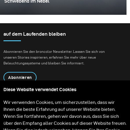
Schwebend im Nebel
Dies war eines dieser Projekte, bei denen alles
zusammenkommt – die Idee, die Person und der
Moment. Ich arbeitete mit Rokas Magic (Rokas
Bernatonis), einem litauischen Magier, der sowohl lokal
auf dem Laufenden bleiben
als auch international bekannt ist und mehrere
Guinness-Weltrekorde hält. Er erschafft Magie durch
Abonnieren Sie den broncolor Newsletter. Lassen Sie sich von
seine Auftritte, und mein Ziel war es, diese in ein
unseren Stories inspirieren, erfahren Sie mehr über neue
visuelles Bild zu übersetzen.
Beleuchtungssysteme und bleiben Sie informiert.
Abonnieren
Diese Website verwendet Cookies
Produkte
Bildungsprogramm
Wir verwenden Cookies, um sicherzustellen, dass wir
Kontakt
Technologien
Ihnen die beste Erfahrung auf unserer Website bieten.
Contribute to our blog
Lernen
Support
Karriere
Wenn Sie fortfahren, gehen wir davon aus, dass Sie sich
Media Center
über den Empfang aller Cookies auf dieser Website freuen.