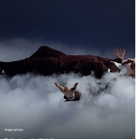
Downhill-Bikes
gestochen scharf
einzufrieren und
gleichzeitig die
natürliche Atmosphäre
des Waldes zu
bewahren. Unser Ziel
war es, authentische
Action-Aufnahmen zu
schaffen, ohne dabei die
Tiefe, Stimmung und
Präsenz der Umgebung
zu verlieren.
Inspiration