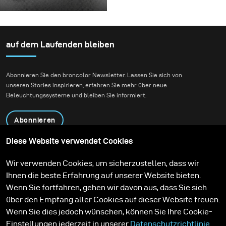
Für dieses Projekt hatten
die die Flüssigkeit
Shooting einzusetzen.
wir die Vision eines
zunächst aufnehmen
Fashion-Beauty-
und dann freigeben
Shootings in einer
auf dem Laufenden bleiben
konnte.
Umgebung, die Natur
und zeitgenössische
Abonnieren Sie den broncolor Newsletter. Lassen Sie sich von
Architektur miteinander
unseren Stories inspirieren, erfahren Sie mehr über neue
verbindet.
Beleuchtungssysteme und bleiben Sie informiert.
Abonnieren
Diese Website verwendet Cookies
Produkte
Bildungsprogramm
Wir verwenden Cookies, um sicherzustellen, dass wir
Kontakt
Technologien
Ihnen die beste Erfahrung auf unserer Website bieten.
Contribute to our blog
Lernen
Support
Karriere
Wenn Sie fortfahren, gehen wir davon aus, dass Sie sich
Media Center
über den Empfang aller Cookies auf dieser Website freuen.
Wenn Sie dies jedoch wünschen, können Sie Ihre Cookie-
Einstellungen jederzeit in unserer
Datenschutzrichtlinie