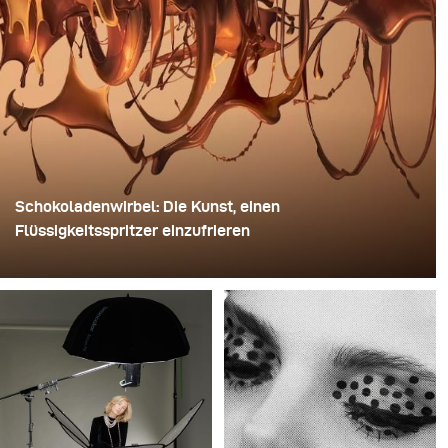
Schokoladenwirbel: Die Kunst, einen
Flüssigkeitsspritzer einzufrieren
Für dieses Bild verwendete David Lund einen Stapel
günstiger Einweg-Sektgläser aus Kunststoff. Er
entfernte die Standfüße, bohrte ein Loch durch die Mitte
jedes einzelnen Glases und steckte sie anschließend
auf einen Bohrer. So entstand eine mehrschichtige,
rotierende Konstruktion, die die Flüssigkeit zunächst
aufnehmen und dann freigeben konnte.