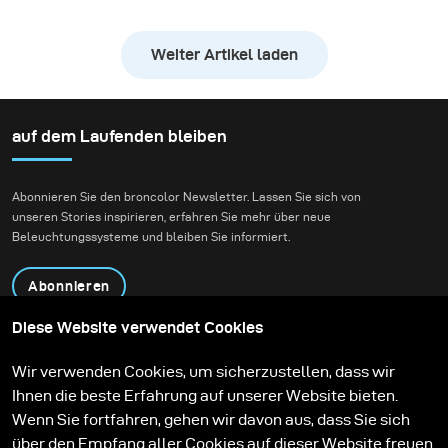
Herausforderung dieses
Shootings bestand darin,
Weiter Artikel laden
die rasante Action eines
Downhill-Bikes
gestochen scharf
einzufrieren und
auf dem Laufenden bleiben
gleichzeitig die
natürliche Atmosphäre
Abonnieren Sie den broncolor Newsletter. Lassen Sie sich von
des Waldes zu
unseren Stories inspirieren, erfahren Sie mehr über neue
bewahren. Unser Ziel
Beleuchtungssysteme und bleiben Sie informiert.
war es, authentische
Action-Aufnahmen zu
Abonnieren
schaffen, ohne dabei die
Tiefe, Stimmung und
Diese Website verwendet Cookies
Präsenz der Umgebung
Produkte
Bildungsprogramm
Wir verwenden Cookies, um sicherzustellen, dass wir
zu verlieren.
Kontakt
Technologien
Ihnen die beste Erfahrung auf unserer Website bieten.
Contribute to our blog
Lernen
Support
Karriere
Wenn Sie fortfahren, gehen wir davon aus, dass Sie sich
Media Center
über den Empfang aller Cookies auf dieser Website freuen.