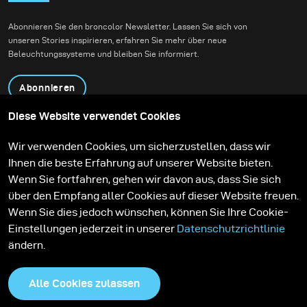
Abonnieren Sie den broncolor Newsletter. Lassen Sie sich von
unseren Stories inspirieren, erfahren Sie mehr über neue
Beleuchtungssysteme und bleiben Sie informiert.
Abonnieren
Diese Website verwendet Cookies
Produkte
Bildungsprogramm
Wir verwenden Cookies, um sicherzustellen, dass wir
Kontakt
Technologien
Ihnen die beste Erfahrung auf unserer Website bieten.
Contribute to our blog
Lernen
Support
Karriere
Wenn Sie fortfahren, gehen wir davon aus, dass Sie sich
Media Center
über den Empfang aller Cookies auf dieser Website freuen.
Wenn Sie dies jedoch wünschen, können Sie Ihre Cookie-
Einstellungen jederzeit in unserer
Datenschutzrichtlinie
ändern.
Alle Cookies zulassen