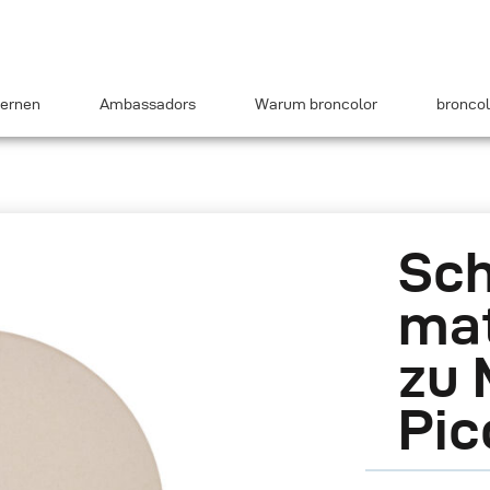
ernen
Ambassadors
Warum broncolor
broncol
Sch
mat
zu 
Pic