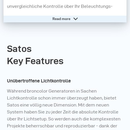
unvergleichliche Kontrolle über Ihr Beleuchtungs-
Setup bietet. Mit Funktionen wie asymmetrischer
Read more
Stromverteilung, Farbtemperatursteuerung,
zweifarbigem Einstelllicht und High-Speed-
Synchronisation (HSS) ermöglicht Satos eine präzise
Satos
und anpassbare Lichtgestaltung selbst für die
Key Features
komplexesten Projekte. Das Dual Power Management
System sorgt dafür, dass die notwendige Leistung im
richtigen Moment zur Verfügung steht, egal ob im
Unübertroffene Lichtkontrolle
Studio oder vor Ort.
Während broncolor Generatoren in Sachen
Lichtkontrolle schon immer überzeugt haben, bietet
Brauchen Sie Hilfe? - Besuchen Sie unsere Online-
Satos eine völlig neue Dimension. Mit dem neuen
Wissensdatenbank
System haben Sie zu jeder Zeit die absolute Kontrolle
über Ihr Lichtsetup. So werden auch die komplexesten
Projekte beherrschbar und reproduzierbar - dank der