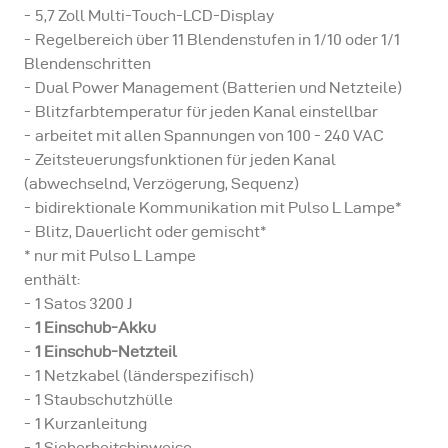
5,7 Zoll Multi-Touch-LCD-Display
Regelbereich über 11 Blendenstufen in 1/10 oder 1/1
Blendenschritten
Dual Power Management (Batterien und Netzteile)
Blitzfarbtemperatur für jeden Kanal einstellbar
arbeitet mit allen Spannungen von 100 - 240 VAC
Zeitsteuerungsfunktionen für jeden Kanal
(abwechselnd, Verzögerung, Sequenz)
bidirektionale Kommunikation mit Pulso L Lampe*
Blitz, Dauerlicht oder gemischt*
* nur mit Pulso L Lampe
enthält:
1 Satos 3200 J
1 Einschub-Akku
1 Einschub-Netzteil
1 Netzkabel (länderspezifisch)
1 Staubschutzhülle
1 Kurzanleitung
1 Sicherheitshinweise