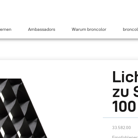
ernen
Ambassadors
Warum broncolor
broncol
Lic
zu 
100
33.582.00
Empfohlener 