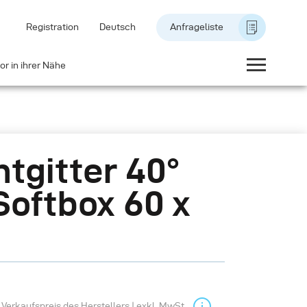
Registration
Deutsch
Anfrageliste
or in ihrer Nähe
htgitter 40°
Softbox 60 x
Verkaufspreis des Herstellers | exkl. MwSt.