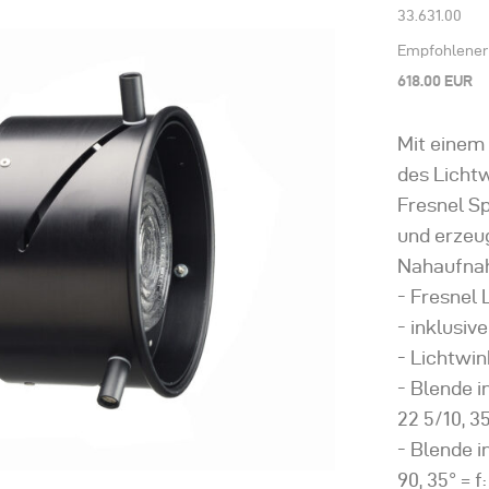
33.631.00
Empfohlener 
618.00 EUR
Mit einem
des Lichtw
Fresnel Sp
und erzeug
Nahaufna
Fresnel 
inklusiv
Lichtwink
Blende in
22 5/10, 35
Blende in
90, 35° = f