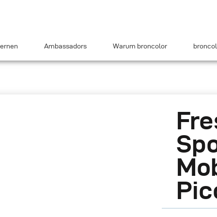
ernen
Ambassadors
Warum broncolor
broncol
Fre
Spo
Mob
Pic