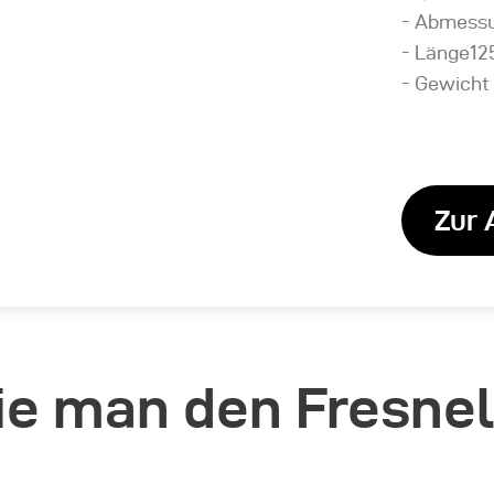
Abmessu
Länge1
Gewicht 
Zur 
ie man den Fresne