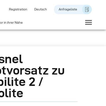
Registration
Deutsch
Anfrageliste
or in ihrer Nähe
snel
tvorsatz zu
ilite 2 /
olite