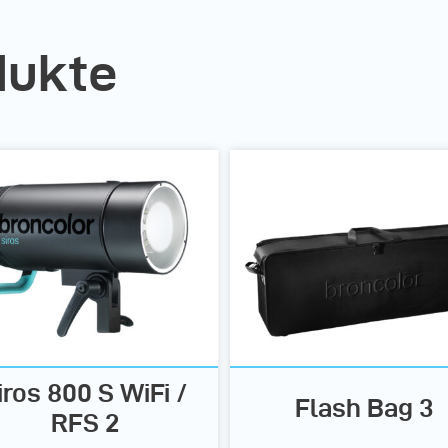
dukte
iros 800 S WiFi /
Flash Bag 3
RFS 2