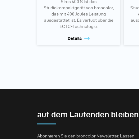
Siros 400 S ist das
Studiokompaktgerät von broncolor,
Stud
das mit 400 Joules Leistung
ausgestattet ist. Es verfügt über die
ausg
ECTC-Technologie.
Details
auf dem Laufenden bleiben
Abonnieren Sie den broncolor Newsletter. Lassen