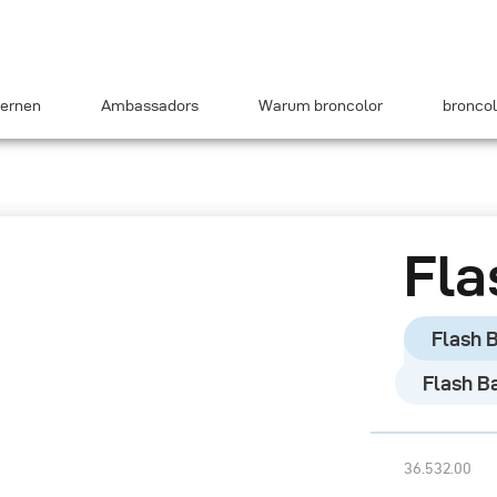
ernen
Ambassadors
Warum broncolor
broncol
Fla
Flash 
Flash B
36.532.00