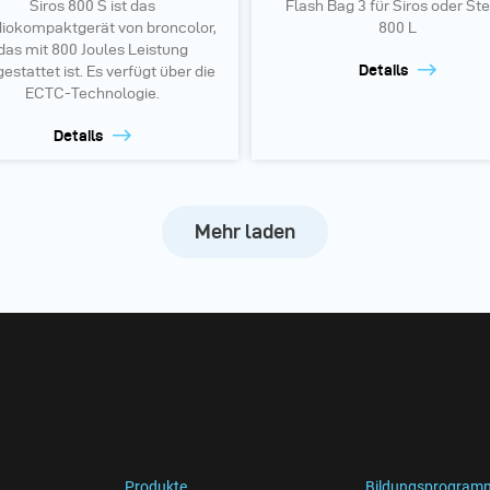
Siros 800 S ist das
Flash Bag 3 für Siros oder Ste
iokompaktgerät von broncolor,
800 L
das mit 800 Joules Leistung
Details
estattet ist. Es verfügt über die
ECTC-Technologie.
Details
Mehr laden
Produkte
Bildungsprogram