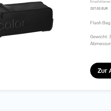
Empfohlener 
207.00 EUR
Flash Bag 
Gewicht: 3
Abmessung
Zur 