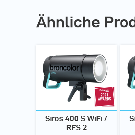
Ähnliche Pro
Siros 400 S WiFi /
S
RFS 2