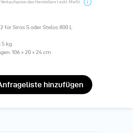
Verkaufspreis des Herstellers | exkl. MwSt.
2 für Siros S oder Stelos 800 L
.5 kg
en: 106 × 20 × 24 cm
Anfrageliste hinzufügen